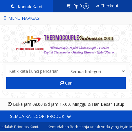
Rp 0
Checkout
q
Kontak Kami
0
MENU NAVIGASI
Cari
Buka jam 08.00 s/d jam 17.00, Minggu & Hari Besar Tutup
SEMUA KATEGORI PRODUK
alah Prioritas Kami.
Kemudahan Berbelanja untuk Anda yang ingin M