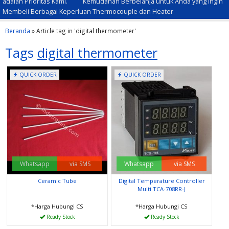
adalah Prioritas Kami.
Kemudahan Berbelanja untuk Anda yang ingin
Membeli Berbagai Keperluan Thermocouple dan Heater
Beranda
»
Article tag in 'digital thermometer'
Tags
digital thermometer
QUICK ORDER
QUICK ORDER
Whatsapp
via SMS
Whatsapp
via SMS
Ceramic Tube
Digital Temperature Controller
Multi TCA-708RR-J
*Harga Hubungi CS
*Harga Hubungi CS
Ready Stock
Ready Stock