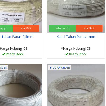
sapp
via SMS
Whatsapp
via SMS
l Tahan Panas 2,5mm
Kabel Tahan Panas 1mm
Harga Hubungi CS
*Harga Hubungi CS
Ready Stock
Ready Stock
ORDER
QUICK ORDER