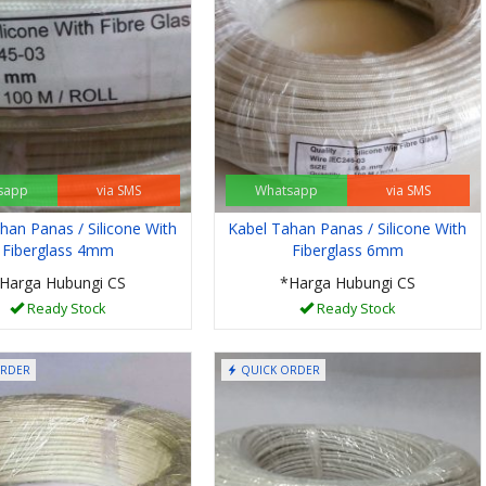
sapp
via SMS
Whatsapp
via SMS
han Panas / Silicone With
Kabel Tahan Panas / Silicone With
Fiberglass 4mm
Fiberglass 6mm
Harga Hubungi CS
*Harga Hubungi CS
Ready Stock
Ready Stock
ORDER
QUICK ORDER