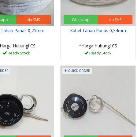
sapp
via SMS
Whatsapp
via SMS
l Tahan Panas 0,75mm
Kabel Tahan Panas 0,34mm
Harga Hubungi CS
*Harga Hubungi CS
Ready Stock
Ready Stock
ORDER
QUICK ORDER