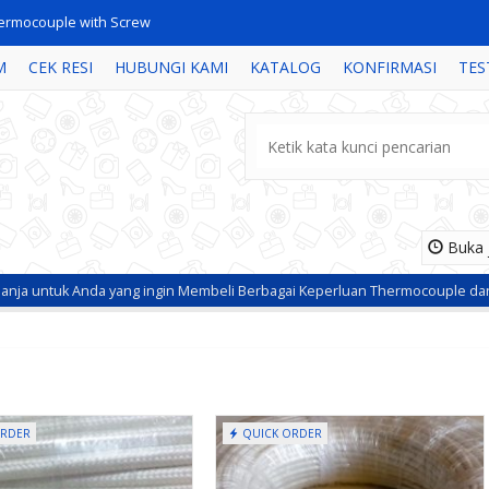
el Thermocouple Type K Size : 2 x 0.65mm NiCr/N....
M
CEK RESI
HUBUNGI KAMI
KATALOG
KONFIRMASI
TES
el Thermocouple Type K Braided Screen Size : 2 ....
bel Tahan Panas 0,34mm
el Thermocouple Type T Teflon TAFF Size : 2 x 0....
ermostat Rainbow 0-320C
Buka j
bel Tahan Panas 1,5mm
 Anda yang ingin Membeli Berbagai Keperluan Thermocouple dan Heater
ermocouple With Themowell
ermocouple with Screw
Kabel Tahan Panas /
Panel Jack Conne
Silicone W....
Thermocou....
ORDER
QUICK ORDER
*Harga Hubungi CS
*Harga Hubungi 
Ready Stock
Ready Stock