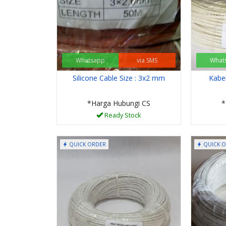
Whatsapp
via SMS
What
Silicone Cable Size : 3x2 mm
Kabe
*Harga Hubungi CS
*
Ready Stock
QUICK ORDER
QUICK 