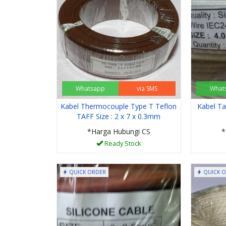
Whatsapp
via SMS
What
Kabel Thermocouple Type T Teflon
Kabel Ta
TAFF Size : 2 x 7 x 0.3mm
*Harga Hubungi CS
*
Ready Stock
QUICK ORDER
QUICK 