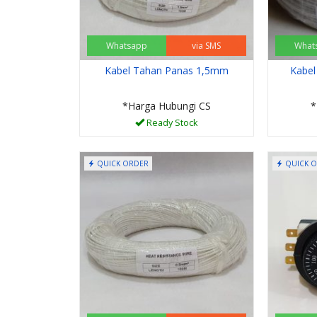
Whatsapp
via SMS
What
Kabel Tahan Panas 1,5mm
Kabe
*Harga Hubungi CS
*
Ready Stock
QUICK ORDER
QUICK 