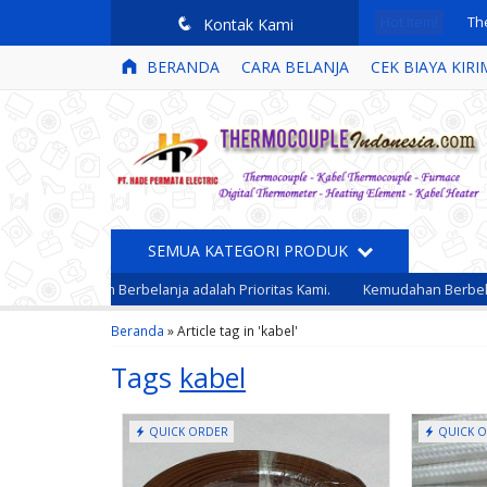
Hot Item!
q
Kontak Kami
Kab
BERANDA
CARA BELANJA
CEK BIAYA KIRI
Kab
Ka
Kab
Th
SEMUA KATEGORI PRODUK
Ka
 Dalam Berbelanja adalah Prioritas Kami.
Kemudahan Berbelanja untuk
Th
Beranda
»
Article tag in 'kabel'
Th
Tags
kabel
MT
Kabel Thermocouple
 CS
Type K Brai....
QUICK ORDER
QUICK 
*Harga Hubungi CS
Ready Stock