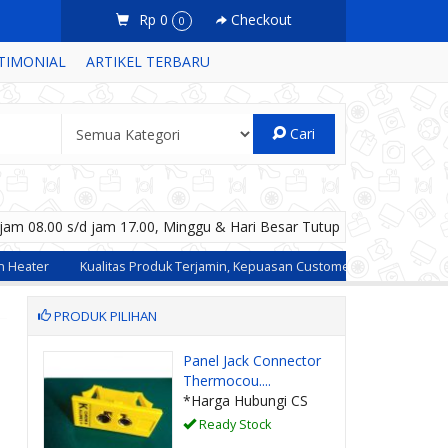
Rp 0
Checkout
0
TIMONIAL
ARTIKEL TERBARU
Cari
am 08.00 s/d jam 17.00, Minggu & Hari Besar Tutup
Kualitas Produk Terjamin, Kepuasan Customer Dalam Berbelanja adalah P
PRODUK PILIHAN
ctor
Kabel Thermocouple
Type J Tefl....
CS
*Harga Hubungi CS
Ready Stock