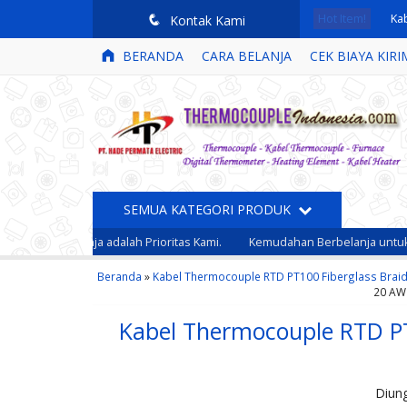
Hot Item!
Ka
q
Kontak Kami
BERANDA
CARA BELANJA
CEK BIAYA KIRI
Kab
Th
Kab
Si
SEMUA KATEGORI PRODUK
Ka
m Berbelanja adalah Prioritas Kami.
Kemudahan Berbelanja untuk Anda
Kab
Beranda
»
Kabel Thermocouple RTD PT100 Fiberglass Braide
Ka
20 AWG
Kabel Thermocouple RTD PT
Digital Thermometer
HotTemp HT....
*Harga Hubungi CS
Ready Stock
Diun