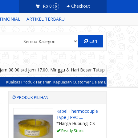
Rp 0
Checkout
0
TIMONIAL
ARTIKEL TERBARU
Cari
am 08.00 s/d jam 17.00, Minggu & Hari Besar Tutup
alitas Produk Terjamin, Kepuasan Customer Dalam Berbelanja adalah Priori
n
PRODUK PILIHAN
as
Kabel Thermocouple
Type J PVC ....
CS
*Harga Hubungi CS
Ready Stock