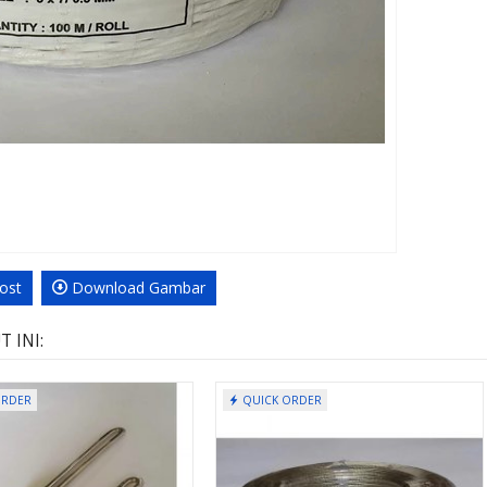
Post
Download Gambar
 INI:
ORDER
QUICK ORDER