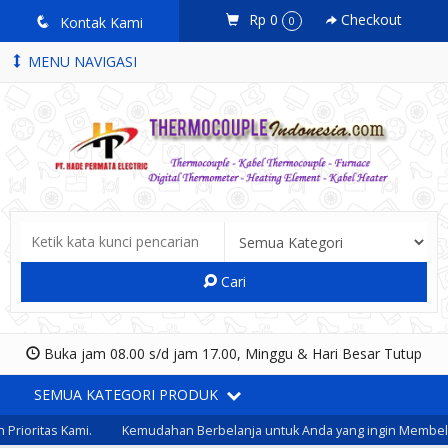
Rp 0
Checkout
q
Kontak Kami
0
MENU NAVIGASI
Cari
Buka jam 08.00 s/d jam 17.00, Minggu & Hari Besar Tutup
SEMUA KATEGORI PRODUK
oritas Kami.
Kemudahan Berbelanja untuk Anda yang ingin Membeli B