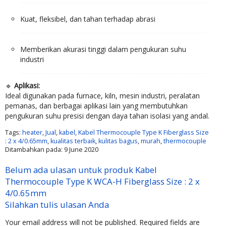
Kuat, fleksibel, dan tahan terhadap abrasi
Memberikan akurasi tinggi dalam pengukuran suhu
industri
🔹
Aplikasi:
Ideal digunakan pada furnace, kiln, mesin industri, peralatan
pemanas, dan berbagai aplikasi lain yang membutuhkan
pengukuran suhu presisi dengan daya tahan isolasi yang andal.
Tags:
heater
,
Jual
,
kabel
,
Kabel Thermocouple Type K Fiberglass Size
: 2 x 4/0.65mm
,
kualitas terbaik
,
kulitas bagus
,
murah
,
thermocouple
Ditambahkan pada: 9 June 2020
Belum ada ulasan untuk produk Kabel
Thermocouple Type K WCA-H Fiberglass Size : 2 x
4/0.65mm
Silahkan tulis ulasan Anda
Your email address will not be published.
Required fields are