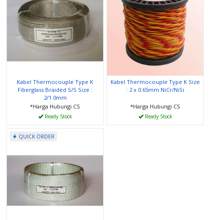
Kabel Thermocouple Type K
Kabel Thermocouple Type K Size
Fiberglass Braided S/S Size :
: 2 x 0.65mm NiCr/NiSi
2/1.0mm
*Harga Hubungi CS
*Harga Hubungi CS
Ready Stock
Ready Stock
QUICK ORDER