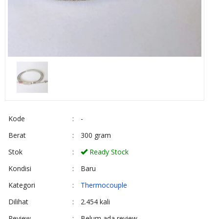
Kode
:
-
Berat
:
300 gram
Stok
:
Ready Stock
Kondisi
:
Baru
Kategori
:
Thermocouple
Dilihat
:
2.454 kali
Review
:
Belum ada review